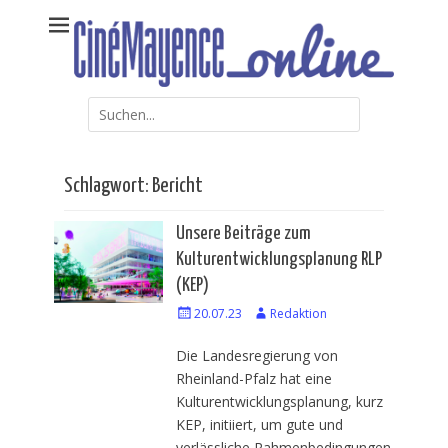
Weiter
Kommunales Kino Mainz – online erweitert
CinéMayence online
zum
Inhalt
Suche
nach:
Schlagwort: Bericht
Unsere Beiträge zum
Kulturentwicklungsplanung RLP
(KEP)
Veröffentlicht
20.07.23
Autor
Redaktion
am
Die Landesregierung von
Rheinland-Pfalz hat eine
Kulturentwicklungsplanung, kurz
KEP, initiiert, um gute und
verlässliche Rahmenbedingungen