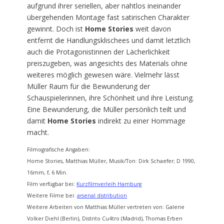
aufgrund ihrer seriellen, aber nahtlos ineinander
übergehenden Montage fast satirischen Charakter
gewinnt. Doch ist
Home Stories
weit davon
entfernt die Handlungsklischees und damit letztlich
auch die Protagonistinnen der Lächerlichkeit
preiszugeben, was angesichts des Materials ohne
weiteres möglich gewesen wäre. Vielmehr lässt
Müller Raum für die Bewunderung der
Schauspielerinnen, ihre Schönheit und ihre Leistung.
Eine Bewunderung, die Müller persönlich teilt und
damit
Home Stories
indirekt zu einer Hommage
macht.
Filmografische Angaben:
Home Stories, Matthias Müller, Musik/Ton: Dirk Schaefer; D 1990,
16mm, f, 6 Min.
Film verfügbar bei:
Kurzfilmverleih Hamburg
Weitere Filme bei:
arsenal distribution
Weitere Arbeiten von Matthias Müller vertreten von: Galerie
Volker Diehl (Berlin), Distrito Cu4tro (Madrid), Thomas Erben