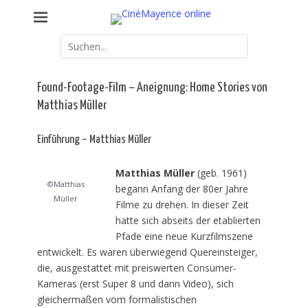
Weiter
Kommunales Kino Mainz – online erweitert
CinéMayence online
zum
Inhalt
Suche
nach:
Found-Footage-Film – Aneignung: Home Stories von
Matthias Müller
Einführung – Matthias Müller
Matthias Müller
(geb. 1961)
©Matthias
begann Anfang der 80er Jahre
Müller
Filme zu drehen. In dieser Zeit
hatte sich abseits der etablierten
Pfade eine neue Kurzfilmszene
entwickelt. Es waren überwiegend Quereinsteiger,
die, ausgestattet mit preiswerten Consumer-
Kameras (erst Super 8 und dann Video), sich
gleichermaßen vom formalistischen