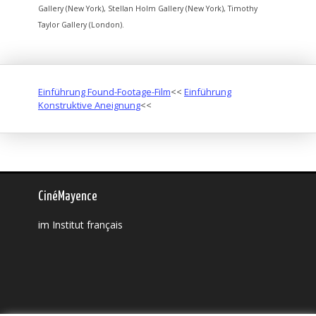
Gallery (New York), Stellan Holm Gallery (New York), Timothy
Taylor Gallery (London).
Einführung Found-Footage-Film
<<
Einführung
Konstruktive Aneignun
g
<<
CinéMayence
im Institut français