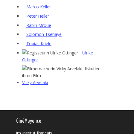
Marco Keller
Peter Heller
Rabih Mroué
Solomon Tsehaye
Tobias Kriele
Ulrike
Ottinger
Vicky Arvelaki
CinéMayence
im Institut français