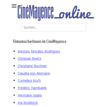
Weiter
Kommunales Kino Mainz – online erweitert
CinéMayence online
zum
Inhalt
Suche
nach:
FilmemacherInnen im CinéMayence
Antonio Morales Rodríguez
Christian Beetz
Christiane Büchner
Claudia von Alemann
Cornelius Koch
Frédéric Hambalek
Hermann Vaske
Ina Knobloch