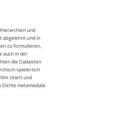
 Hierarchien und
t abgelehnt und in
ten zu formulieren,
e auch in der
chten die Dadaisten
chisch-spielerisch
ilm zitiert und
en Dichte metamediale