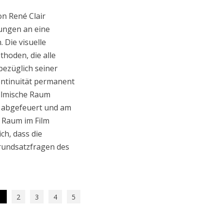
on René Clair
ungen an eine
 Die visuelle
thoden, die alle
ezüglich seiner
Kontinuität permanent
filmische Raum
r abgefeuert und am
Raum im Film
ch, dass die
rundsatzfragen des
2
3
4
5