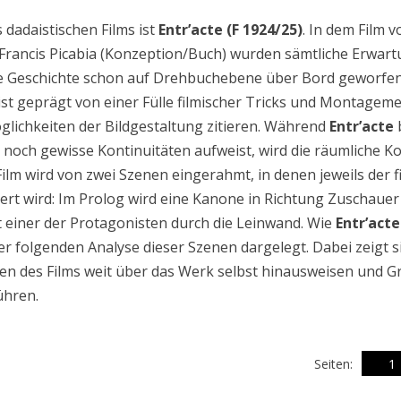
 dadaistischen Films ist
Entr’acte
(F 1924/25)
. In dem Film v
Francis Picabia (Konzeption/Buch) wurden sämtliche Erwart
te Geschichte schon auf Drehbuchebene über Bord geworfen.
ist geprägt von einer Fülle filmischer Tricks und Montageme
lichkeiten der Bildgestaltung zitieren. Während
Entr’acte
b
g noch gewisse Kontinuitäten aufweist, wird die räumliche 
 Film wird von zwei Szenen eingerahmt, in denen jeweils der 
ert wird: Im Prolog wird eine Kanone in Richtung Zuschaue
t einer der Protagonisten durch die Leinwand. Wie
Entr’acte
der folgenden Analyse dieser Szenen dargelegt. Dabei zeigt si
n des Films weit über das Werk selbst hinausweisen und G
ühren.
Seiten:
1