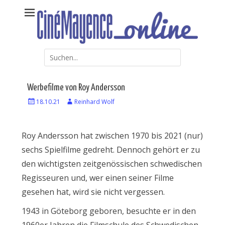
Weiter
Kommunales Kino Mainz – online erweitert
CinéMayence online
zum
Inhalt
Suche
nach:
Werbefilme von Roy Andersson
Veröffentlicht
18.10.21
Autor
Reinhard Wolf
am
Roy Andersson hat zwischen 1970 bis 2021 (nur)
sechs Spielfilme gedreht. Dennoch gehört er zu
den wichtigsten zeitgenössischen schwedischen
Regisseuren und, wer einen seiner Filme
gesehen hat, wird sie nicht vergessen.
1943 in Göteborg geboren, besuchte er in den
1960er Jahren die Filmschule des Schwedischen