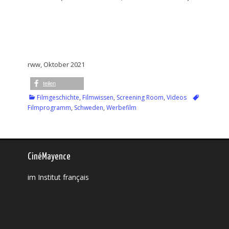
rww, Oktober 2021
teilen
Kategorien
Filmgeschichte
,
Filmwissen
,
Screening Room
,
Videos
Tags
Filmprogramm
,
Schweden
,
Werbefilm
CinéMayence
im Institut français