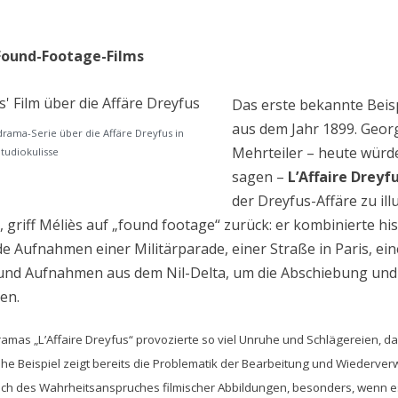
Found-Footage-Films
Das erste bekannte Beis
aus dem Jahr 1899. Geor
drama-Serie über die Affäre Dreyfus in
Mehrteiler – heute würd
tudiokulisse
sagen –
L’Affaire Dreyf
der Dreyfus-Affäre zu ill
griff Méliès auf „found footage“ zurück: er kombinierte his
ufnahmen einer Militärparade, einer Straße in Paris, ein
f und Aufnahmen aus dem Nil-Delta, um die Abschiebung u
en.
mas „L’Affaire Dreyfus“ provozierte so viel Unruhe und Schlägereien, das
he Beispiel zeigt bereits die Problematik der Bearbeitung und Wiederver
ich des Wahrheitsanspruches filmischer Abbildungen, besonders, wenn 