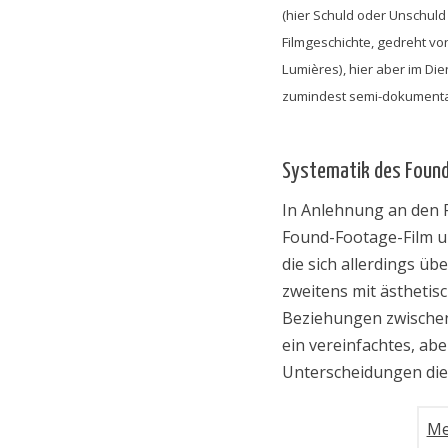
(hier Schuld oder Unschuld 
Filmgeschichte, gedreht von
Lumières), hier aber im Di
zumindest semi-dokumentar
Systematik des Found-
In Anlehnung an den F
Found-Footage-Film u
die sich allerdings ü
zweitens mit ästhetis
Beziehungen zwischen 
ein vereinfachtes, aber
Unterscheidungen die
Me