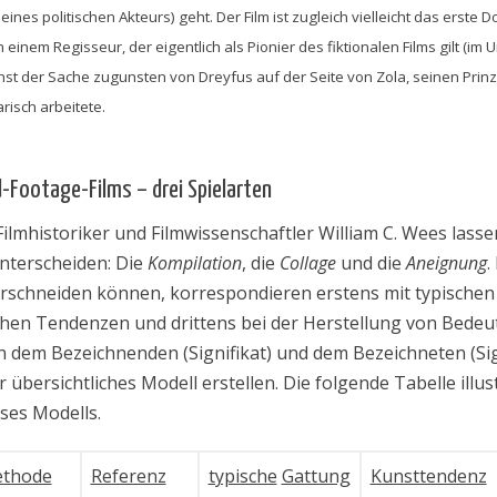
eines politischen Akteurs) geht. Der Film ist zugleich vielleicht das erste
 einem Regisseur, der eigentlich als Pionier des fiktionalen Films gilt (im
enst der Sache zugunsten von Dreyfus auf der Seite von Zola, seinen Prin
isch arbeitete.
Footage-Films – drei Spielarten
ilmhistoriker und Filmwissenschaftler William C. Wees lassen
nterscheiden: Die
Kompilation
, die
Collage
und die
Aneignung
.
berschneiden können, korrespondieren erstens mit typischen
chen Tendenzen und drittens bei der Herstellung von Bedeu
dem Bezeichnenden (Signifikat) und dem Bezeichneten (Signi
 übersichtliches Modell erstellen. Die folgende Tabelle illust
ses Modells.
thode
Referenz
typische
Gattung
Kunsttendenz