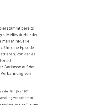
piel stammt bereits
ges Méliès drehte den
e man Mini-Serie
us
. Um eine Episode
ustrieren, von der es
torisch
er Barkasse auf der
nd Verbannung von
s der Film (bis 1974)
wendung von Bildern in
es um kontroverse Themen