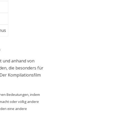
mus
3
rt und anhand von
den, die besonders für
 Der Kompilationsfilm
benen Bedeutungen, indem
macht oder völlig andere
rden eine andere