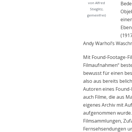
Bede
von Alfred
Stieglitz,
Objek
gemeinfrei)
einem
Ebene
(1917
Andy Warhol’s Waschm
Mit Found-Footage-Fil
Filmaufnahmen“ besteh
bewusst für einen be
also aus bereits belic
Autoren eines Found-
auch Filme, die aus M
eigenes Archiv mit Au
aufgenommen wurde. Di
Filmsammlungen, Zufa
Fernsehsendungen und