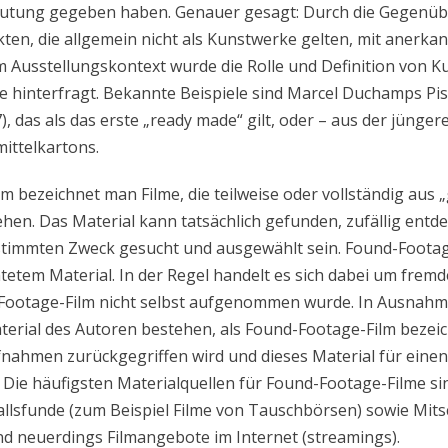
utung gegeben haben. Genauer gesagt: Durch die Gegenüb
ten, die allgemein nicht als Kunstwerke gelten, mit anerk
 Ausstellungskontext wurde die Rolle und Definition von K
 hinterfragt. Bekannte Beispiele sind Marcel Duchamps Pis
), das als das erste „ready made“ gilt, oder – aus der jünge
ittelkartons.
m bezeichnet man Filme, die teilweise oder vollständig aus
en. Das Material kann tatsächlich gefunden, zufällig entde
stimmten Zweck gesucht und ausgewählt sein. Found-Foota
htetem Material. In der Regel handelt es sich dabei um frem
Footage-Film nicht selbst aufgenommen wurde. In Ausnahm
aterial des Autoren bestehen, als Found-Footage-Film bezeic
fnahmen zurückgegriffen wird und dieses Material für eine
e häufigsten Materialquellen für Found-Footage-Filme sin
llsfunde (zum Beispiel Filme von Tauschbörsen) sowie Mits
 neuerdings Filmangebote im Internet (streamings).