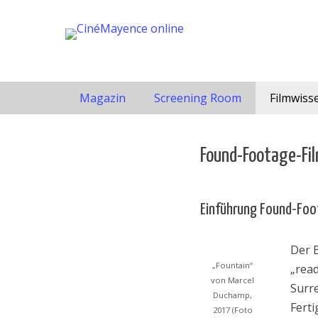
Weiter
zum
Kommunales Kino Mainz – online erweitert
CinéMayence online
Inhalt
Hauptmenü
Magazin
Screening Room
Filmwiss
Found-Footage-Fi
Einführung Found-Foo
Der B
„Fountain“
„read
von Marcel
Surre
Duchamp,
Fert
2017 (Foto