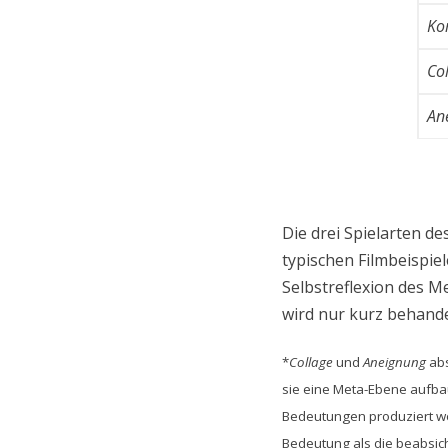
Ko
Co
An
Die drei Spielarten d
typischen Filmbeispie
Selbstreflexion des M
wird nur kurz behande
*
Collage
und
Aneignung
abs
sie eine Meta-Ebene aufba
Bedeutungen produziert we
Bedeutung als die beabsich