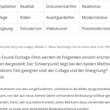
mpilation
Realität
Dokumentarfilm
Realismus
llage
Bilder
Avantgardefilm
Modernismus
eignung
Simulacrum
Videokunst
Postmodernis
Vorbild: Recycled Images, William C. Wees, Anthology Film Archives, New York 199
es Found-Footage-Films werden im Folgenden einzeln erörte
len dargestellt. Der Schwerpunkt liegt bei den beiden Metho
ediums Film geeignet sind: der Collage und der Aneignung*.
lt.
trahieren von den vorgefundenen, scheinbar in die Bilder eingeschrie
uen, von der aus neue, bereits latent vorhandene Bedeutung sichtbar ge
rden. Denn, wie Guy Debord erklärt, jedes Bild kann dazu verwendet we
tigte, ja sogar eine gegenteilige Bedeutung hervorzurufen.