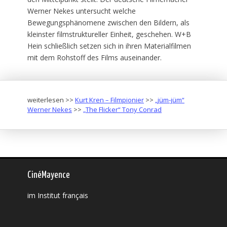
Werner Nekes untersucht welche
Bewegungsphänomene zwischen den Bildern, als
kleinster filmstruktureller Einheit, geschehen. W+B
Hein schließlich setzen sich in ihren Materialfilmen
mit dem Rohstoff des Films auseinander.
weiterlesen >>
Kurt Kren – Filmpionier
>>
„jüm-jüm“
Werner Nekes
>>
„The Flicker“ Tony Conrad
CinéMayence
im Institut français