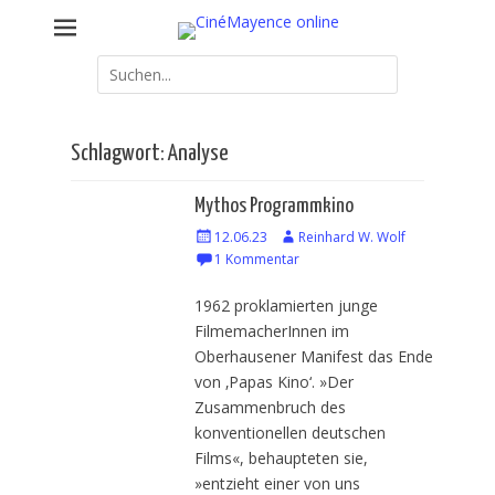
Weiter
Kommunales Kino Mainz – online erweitert
CinéMayence online
zum
Inhalt
Suche
nach:
Schlagwort: Analyse
Mythos Programmkino
Veröffentlicht
12.06.23
Autor
Reinhard W. Wolf
am
1 Kommentar
1962 proklamierten junge
FilmemacherInnen im
Oberhausener Manifest das Ende
von ‚Papas Kino‘. »Der
Zusammenbruch des
konventionellen deutschen
Films«, behaupteten sie,
»entzieht einer von uns