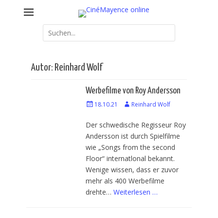
Weiter
Kommunales Kino Mainz – online erweitert
CinéMayence online
zum
Inhalt
Suche
nach:
Autor:
Reinhard Wolf
Werbefilme von Roy Andersson
Veröffentlicht
18.10.21
Autor
Reinhard Wolf
am
Der schwedische Regisseur Roy
Andersson ist durch Spielfilme
wie „Songs from the second
Floor“ internatlonal bekannt.
Wenige wissen, dass er zuvor
mehr als 400 Werbefilme
drehte…
Weiterlesen …