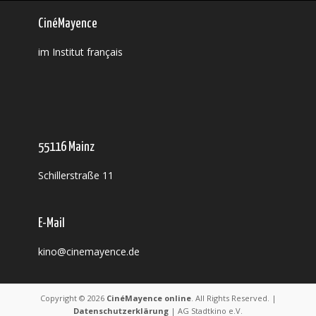
CinéMayence
im Institut français
55116 Mainz
Schillerstraße 11
E-Mail
kino@cinemayence.de
Copyright © 2026
CinéMayence online
. All Rights Reserved. |
Datenschutzerklärung
| AG Stadtkino e.V.