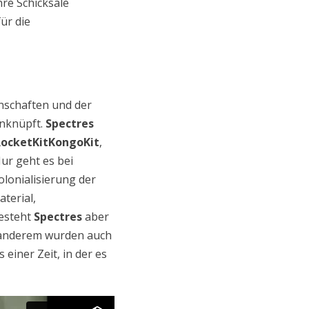
hre Schicksale
ür die
nschaften und der
nknüpft.
Spectres
ocketKitKongoKit
,
ur geht es bei
lonialisierung der
terial,
besteht
Spectres
aber
r anderem wurden auch
iner Zeit, in der es