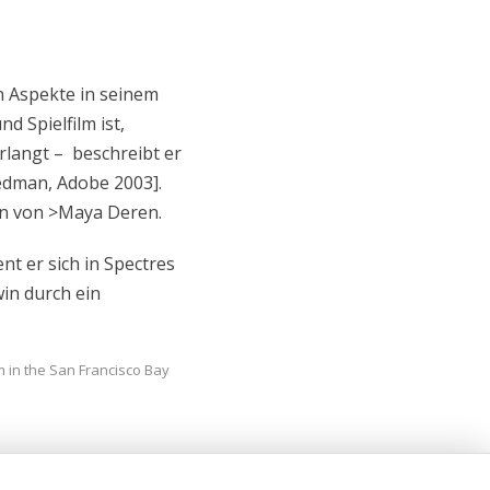
n Aspekte in seinem
d Spielfilm ist,
rlangt – beschreibt er
edman, Adobe 2003].
gen von >Maya Deren.
nt er sich in Spectres
win durch ein
m in the San Francisco Bay