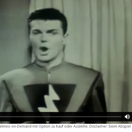
uf Vimeo-on-Demand mit Option zu Kauf oder Ausleihe; Disclaimer: beim Abspiel