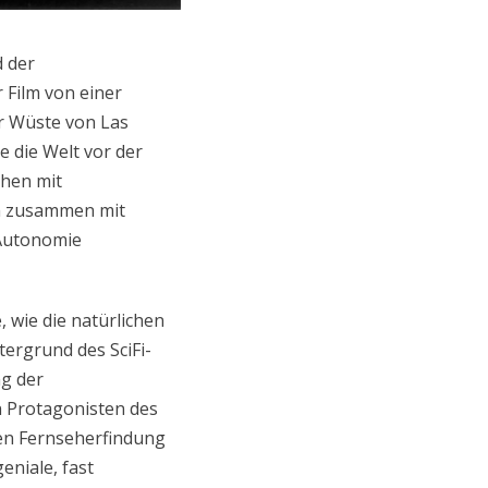
d der
 Film von einer
er Wüste von Las
 die Welt vor der
chen mit
um zusammen mit
 Autonomie
 wie die natürlichen
ergrund des SciFi-
ng der
n Protagonisten des
ssen Fernseherfindung
eniale, fast