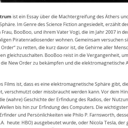
ctrum
ist ein Essay über die Machtergreifung des Äthers un
phäre. Im Genre des Science Fiction angesiedelt, erzählt der
 Frau, BooBoo, und ihrem Vater Vogi, die im Jahr 2007 in d
ligen Piratenradiosender wohnen. Gemeinsam versuchen sie
rder“ zu retten, die kurz davor ist, die Gehirne aller Mens
sen gleichzuschalten. BooBoo reist in die Vergangenheit, 
 die New Order zu bekämpfen und die elektromagnetische
Films ist, dass es eine elektromagnetische Sphäre gibt, die,
t, verschmutzt oder missbraucht werden kann. Vor dem Hint
 die (wahre) Geschichte der Erfindung des Radios, der Nutzu
ellen bis hin zur Erfindung des Computers. Die wichtigste
e Erfinder und Persönlichkeiten wie Philo P. Farnsworth, de
.A. heute: HBO) ausgebeutet wurde, oder Nicola Tesla, der g