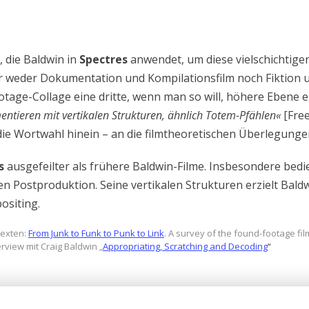
, die Baldwin in
Spectres
anwendet, um diese vielschichtige
er weder Dokumentation und Kompilationsfilm noch Fiktion un
tage-Collage eine dritte, wenn man so will, höhere Ebene e
entieren mit vertikalen Strukturen, ähnlich Totem-Pfählen«
[Fre
n die Wortwahl hinein – an die filmtheoretischen Überlegun
s
ausgefeilter als frühere Baldwin-Filme. Insbesondere bedie
en Postproduktion. Seine vertikalen Strukturen erzielt Bald
siting.
Texten:
From Junk to Funk to Punk to Link
. A survey of the found-footage fil
erview mit Craig Baldwin „
Appropriating, Scratching and Decoding
“